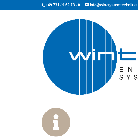
+49 731 / 9 62 73 - 0
info@win-systemtechnik.e
Energie
Sep. 16, 2019
|
Glossar
