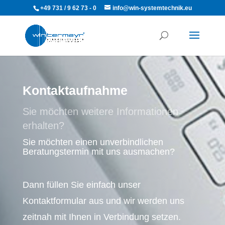
+49 731 / 9 62 73 - 0
info@win-systemtechnik.eu
Kontaktaufnahme
Sie möchten weitere Informationen
erhalten?
Sie möchten einen unverbindlichen
Beratungstermin mit uns ausmachen?
Dann füllen Sie einfach unser
Kontaktformular aus und wir werden uns
zeitnah mit Ihnen in Verbindung setzen.