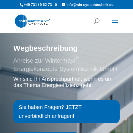
+49 731 / 9 62 73 - 0
info@win-systemtechnik.eu
Wegbeschreibung
®
Anreise zur Wintermayr
Energiekonzepte Systemtechnik GmbH
Wir sind Ihr Ansprechpartner, wenn es um
das Thema Energieeffizienz geht
Sie haben Fragen? JETZT
unverbindlich anfragen!