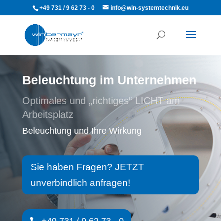
+49 731 / 9 62 73 - 0
info@win-systemtechnik.eu
Beleuchtung im Unternehmen
Optimales und „richtiges“ LICHT am
Arbeitsplatz
Beleuchtung und Ihre Wirkung
Sie haben Fragen? JETZT
unverbindlich anfragen!
+49 731 / 9 62 73 - 0